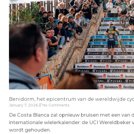
Benidorm, het epicentrum van de wereldwijde cyc
January 7, 2026
No Comments
De Costa Blanca zal opnieuw bruisen met een van
internationale wielerkalender: de UCI Wereldbeker v
wordt gehouden.