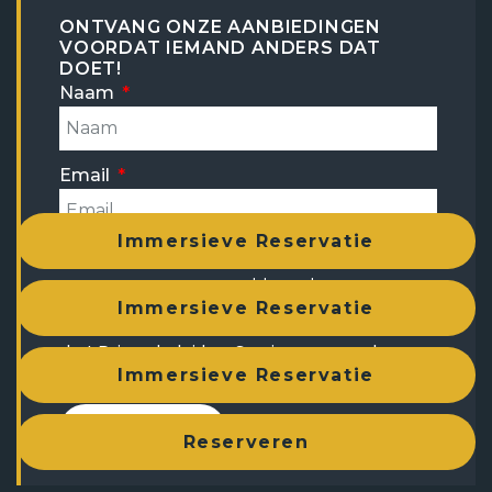
ONTVANG ONZE AANBIEDINGEN
VOORDAT IEMAND ANDERS DAT
DOET!
Naam
Email
Immersieve Reservatie
Ik heb de
privacybeleid
gelezen en ga
ermee akkoord.
Immersieve Reservatie
Deze site is beschermd door reCAPTCHA en
het
Privacybeleid
en
Servicevoorwaarden
van
Immersieve Reservatie
toepassing.
Verzenden.
Reserveren