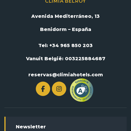
CLIMIA BELROY
Avenida Mediterráneo, 13
Benidorm – España
Tel: +34 965 850 203
Vanuit België:
003225884687
reservas@climiahotels.com
Newsletter