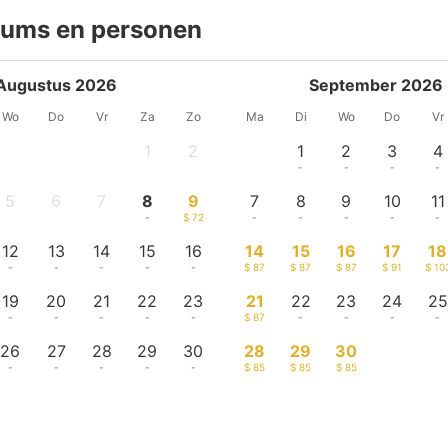
tums en personen
Augustus 2026
September 2026
Wo
Do
Vr
Za
Zo
Ma
Di
Wo
Do
Vr
1
2
1
2
3
4
-
-
-
-
-
-
5
6
7
8
9
7
8
9
10
11
-
-
-
-
$ 72
-
-
-
-
-
12
13
14
15
16
14
15
16
17
18
-
-
-
-
-
$ 87
$ 87
$ 87
$ 91
$ 10
19
20
21
22
23
21
22
23
24
25
-
-
-
-
-
$ 87
-
-
-
-
26
27
28
29
30
28
29
30
-
-
-
-
-
$ 85
$ 85
$ 85