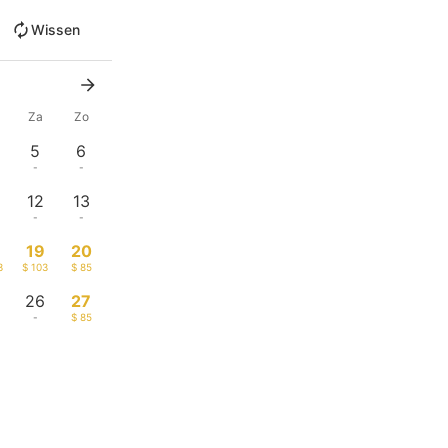
Wissen
Za
Zo
5
6
-
-
12
13
-
-
19
20
3
$ 103
$ 85
26
27
-
$ 85