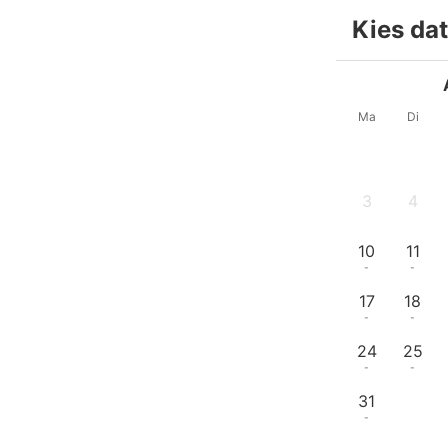
Kies da
Ma
Di
3
4
-
-
10
11
-
-
17
18
-
-
24
25
-
-
31
-