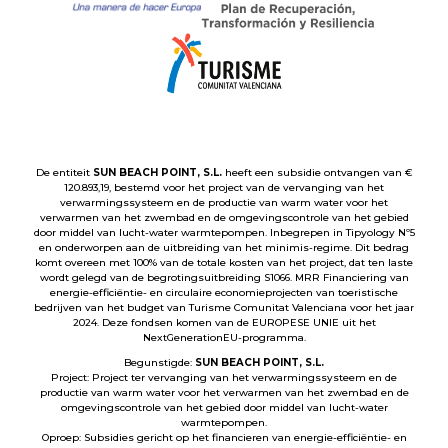
De entiteit
SUN BEACH POINT, S.L.
heeft een subsidie ontvangen van €
120.893,19, bestemd voor het project van de vervanging van het
verwarmingssysteem en de productie van warm water voor het
verwarmen van het zwembad en de omgevingscontrole van het gebied
door middel van lucht-water warmtepompen. Inbegrepen in Tipyology Nº5
en onderworpen aan de uitbreiding van het minimis-regime. Dit bedrag
komt overeen met 100% van de totale kosten van het project, dat ten laste
wordt gelegd van de begrotingsuitbreiding S1066. MRR Financiering van
energie-efficiëntie- en circulaire economieprojecten van toeristische
bedrijven van het budget van Turisme Comunitat Valenciana voor het jaar
2024. Deze fondsen komen van de EUROPESE UNIE uit het
NextGenerationEU-programma.
Begunstigde:
SUN BEACH POINT, S.L.
Project: Project ter vervanging van het verwarmingssysteem en de
productie van warm water voor het verwarmen van het zwembad en de
omgevingscontrole van het gebied door middel van lucht-water
warmtepompen.
Oproep: Subsidies gericht op het financieren van energie-efficiëntie- en