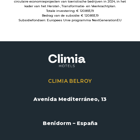
circulaire economieprojecten van toeristische bedrijven in 2024, in het
kader van het Herstel-, Transformatie- en Veerkrachtplan.
Totale investering: € 120.893,19
Bedrag van de subsidie: € 120.893,19
Subsidiefondsen: Europees Unie programma NextGenerationEU
CLIMIA BELROY
Avenida Mediterráneo, 13
Benidorm – España