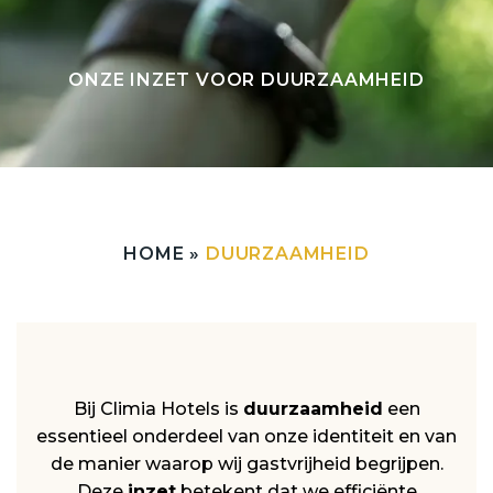
ONZE INZET VOOR DUURZAAMHEID
HOME
»
DUURZAAMHEID
Bij Climia Hotels is
duurzaamheid
een
essentieel onderdeel van onze identiteit en van
de manier waarop wij gastvrijheid begrijpen.
Deze
inzet
betekent dat we efficiënte