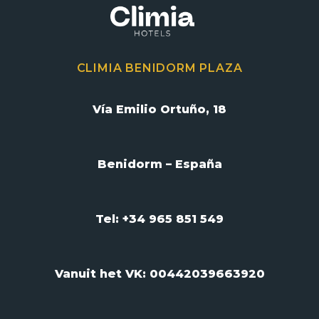
CLIMIA BENIDORM PLAZA
Vía Emilio Ortuño, 18
Benidorm – España
Tel: +34 965 851 549
Vanuit het VK:
00442039663920