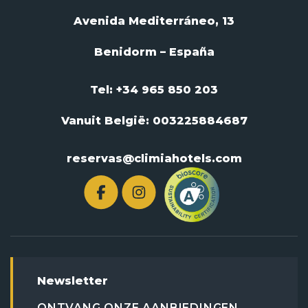
Avenida Mediterráneo, 13
Benidorm – España
Tel: +34 965 850 203
Vanuit België:
003225884687
reservas@climiahotels.com
Newsletter
ONTVANG ONZE AANBIEDINGEN