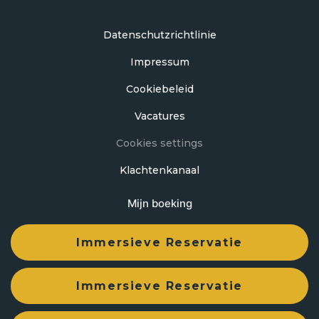
Datenschutzrichtlinie
Impressum
Cookiebeleid
Vacatures
Cookies settings
Klachtenkanaal
Mijn boeking
Ontwikkeld door
mirai
Immersieve Reservatie
Immersieve Reservatie