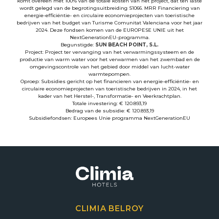
komt overeen met 100% van de totale kosten van het project, dat ten laste
wordt gelegd van de begrotingsuitbreiding S1066. MRR Financiering van
energie-efficiëntie- en circulaire economieprojecten van toeristische
bedrijven van het budget van Turisme Comunitat Valenciana voor het jaar
2024. Deze fondsen komen van de EUROPESE UNIE uit het
NextGenerationEU-programma.
Begunstigde:
SUN BEACH POINT, S.L.
Project: Project ter vervanging van het verwarmingssysteem en de
productie van warm water voor het verwarmen van het zwembad en de
omgevingscontrole van het gebied door middel van lucht-water
warmtepompen.
Oproep: Subsidies gericht op het financieren van energie-efficiëntie- en
circulaire economieprojecten van toeristische bedrijven in 2024, in het
kader van het Herstel-, Transformatie- en Veerkrachtplan.
Totale investering: € 120.893,19
Bedrag van de subsidie: € 120.893,19
Subsidiefondsen: Europees Unie programma NextGenerationEU
CLIMIA BELROY