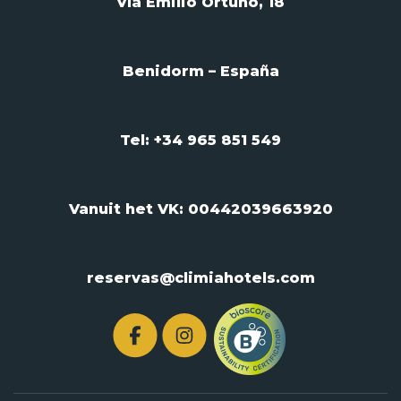
Vía Emilio Ortuño, 18
Benidorm – España
Tel: +34 965 851 549
Vanuit het VK:
00442039663920
reservas@climiahotels.com