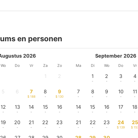
tums en personen
Augustus 2026
September 2026
Wo
Do
Vr
Za
Zo
Ma
Di
Wo
Do
Vr
1
2
1
2
3
4
-
-
-
-
-
-
5
6
7
8
9
7
8
9
10
11
-
-
$ 188
-
$ 130
-
-
-
-
-
12
13
14
15
16
14
15
16
17
18
-
-
-
-
-
-
-
-
-
-
19
20
21
22
23
21
22
23
24
25
-
-
-
-
-
-
-
-
$ 139
$ 15
26
27
28
29
30
28
29
30