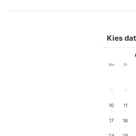
Kies da
Ma
Di
3
4
-
-
10
11
-
-
17
18
-
-
24
25