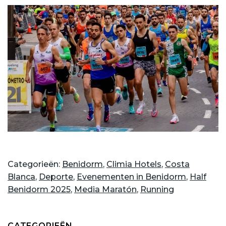
Categorieën:
Benidorm
,
Climia Hotels
,
Costa
Blanca
,
Deporte
,
Evenementen in Benidorm
,
Half
Benidorm 2025
,
Media Maratón
,
Running
CATEGORIEËN