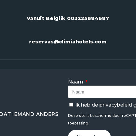
Vanuit België:
003225884687
reservas@climiahotels.com
Naam
Ik heb de
privacybeleid
g
DAT IEMAND ANDERS
Deze site is beschermd door reCA
toepassing.