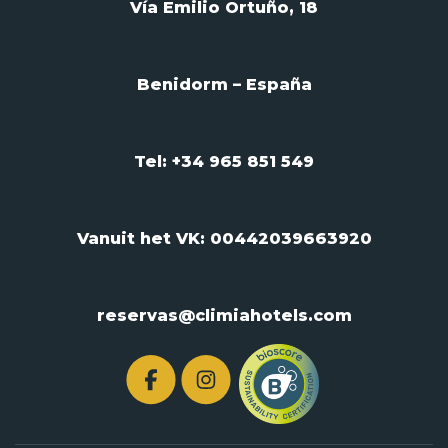
Vía Emilio Ortuño, 18
Benidorm – España
Tel: +34 965 851 549
Vanuit het VK:
00442039663920
reservas@climiahotels.com