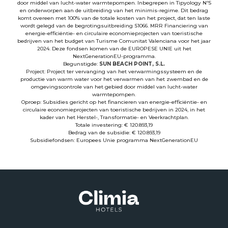
door middel van lucht-water warmtepompen. Inbegrepen in Tipyology Nº5
en onderworpen aan de uitbreiding van het minimis-regime. Dit bedrag
komt overeen met 100% van de totale kosten van het project, dat ten laste
wordt gelegd van de begrotingsuitbreiding S1066. MRR Financiering van
energie-efficiëntie- en circulaire economieprojecten van toeristische
bedrijven van het budget van Turisme Comunitat Valenciana voor het jaar
2024. Deze fondsen komen van de EUROPESE UNIE uit het
NextGenerationEU-programma.
Begunstigde:
SUN BEACH POINT, S.L.
Project: Project ter vervanging van het verwarmingssysteem en de
productie van warm water voor het verwarmen van het zwembad en de
omgevingscontrole van het gebied door middel van lucht-water
warmtepompen.
Oproep: Subsidies gericht op het financieren van energie-efficiëntie- en
circulaire economieprojecten van toeristische bedrijven in 2024, in het
kader van het Herstel-, Transformatie- en Veerkrachtplan.
Totale investering: € 120.893,19
Bedrag van de subsidie: € 120.893,19
Subsidiefondsen: Europees Unie programma NextGenerationEU