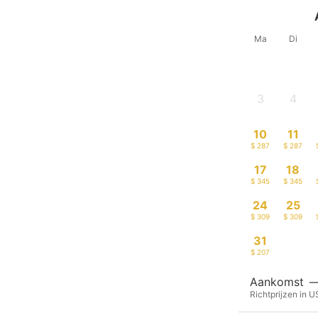
Ma
Di
3
4
-
-
10
11
$ 287
$ 287
17
18
$ 345
$ 345
24
25
$ 309
$ 309
31
$ 207
Aankomst
Richtprijzen in 