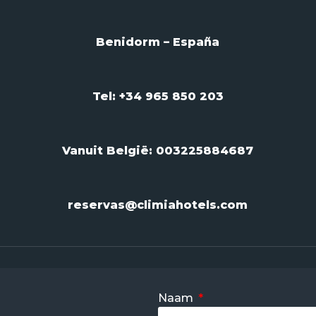
Benidorm – España
Tel: +34 965 850 203
Vanuit België:
003225884687
reservas@climiahotels.com
Naam