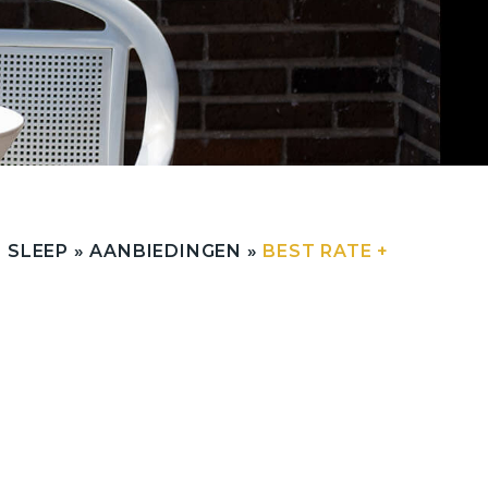
2 SLEEP
»
AANBIEDINGEN
»
BEST RATE +