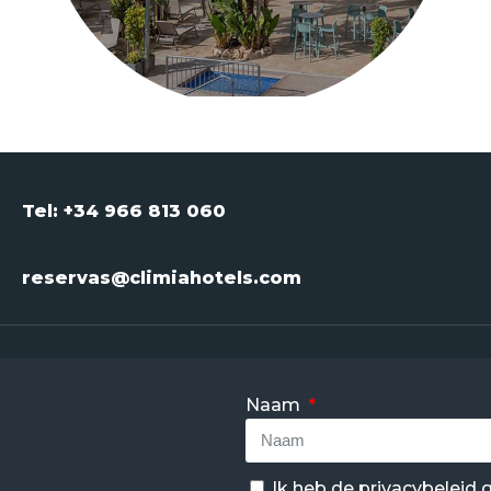
Tel: +34 966 813 060
reservas@climiahotels.com
Naam
Ik heb de
privacybeleid
g