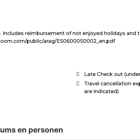
. Includes reimbursement of not enjoyed holidays and tr
lexmyroom.com/public/arag/ES06000S0002_en.pdf
Late Check out (under 
Travel cancellation ex
are indicated)
tums en personen