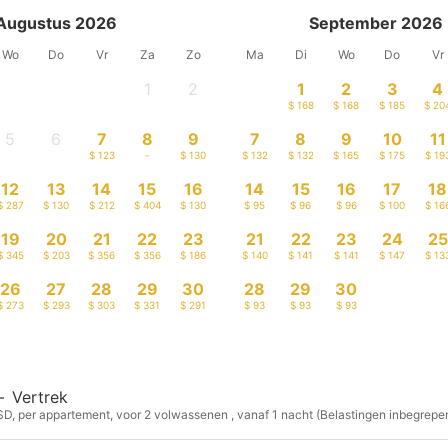
Augustus 2026
September 2026
Wo
Do
Vr
Za
Zo
Ma
Di
Wo
Do
Vr
1
2
1
2
3
4
-
-
$ 168
$ 168
$ 185
$ 20
5
6
7
8
9
7
8
9
10
11
-
-
$ 123
-
$ 130
$ 132
$ 132
$ 165
$ 175
$ 19
12
13
14
15
16
14
15
16
17
18
$ 287
$ 130
$ 212
$ 404
$ 130
$ 95
$ 96
$ 96
$ 100
$ 16
19
20
21
22
23
21
22
23
24
25
$ 345
$ 203
$ 356
$ 356
$ 186
$ 140
$ 141
$ 141
$ 147
$ 13
26
27
28
29
30
28
29
30
$ 273
$ 293
$ 303
$ 331
$ 291
$ 93
$ 93
$ 93
—
Vertrek
USD, per appartement, voor 2 volwassenen , vanaf 1 nacht (Belastingen inbegrepe