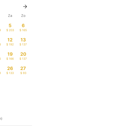
Za
Zo
5
6
4
$ 203
$ 165
12
13
3
$ 192
$ 137
19
20
6
$ 166
$ 137
26
27
3
$ 133
$ 93
n)