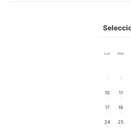
Selecci
Lun
Mar
3
4
-
-
10
11
-
-
17
18
-
-
24
25
-
-