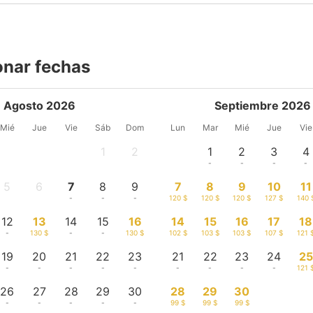
onar fechas
Agosto 2026
Septiembre 2026
Mié
Jue
Vie
Sáb
Dom
Lun
Mar
Mié
Jue
Vie
1
2
1
2
3
4
-
-
-
-
-
-
5
6
7
8
9
7
8
9
10
11
-
-
-
-
-
120 $
120 $
120 $
127 $
140 
12
13
14
15
16
14
15
16
17
18
-
130 $
-
-
130 $
102 $
103 $
103 $
107 $
121 
19
20
21
22
23
21
22
23
24
25
-
-
-
-
-
-
-
-
-
121 
26
27
28
29
30
28
29
30
-
-
-
-
-
99 $
99 $
99 $