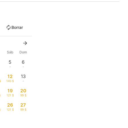
Borrar
Sáb
Dom
5
6
-
-
12
13
$
140 $
-
19
20
$
121 $
99 $
26
27
$
121 $
99 $