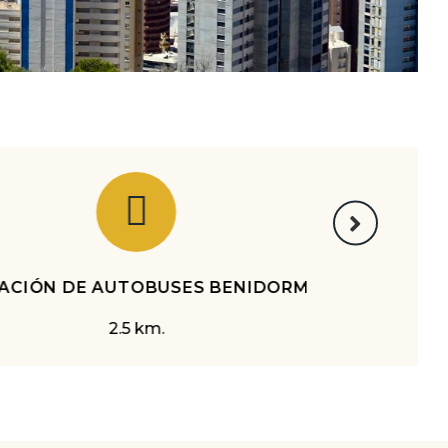
AEROPUERTO ALICANTE - EL ATLET
58 km.