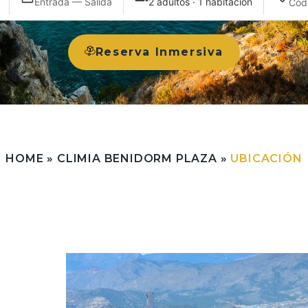
Entrada — Salida
2 adultos · 1 habitación
Reserva Inmersiva
HOME
»
CLIMIA BENIDORM PLAZA
»
UBICACIÓN