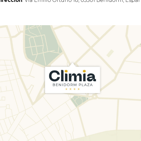
irección
: Vía Emilio Ortuño 18, 03501 Benidorm, Espa