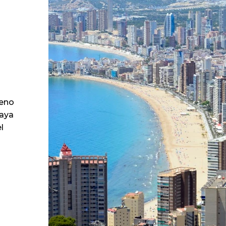
leno
laya
l