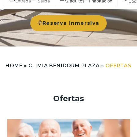
Entrada — Salida
2 adultos · 1 habitación
Reserva Inmersiva
HOME
»
CLIMIA BENIDORM PLAZA
»
OFERTAS
Ofertas