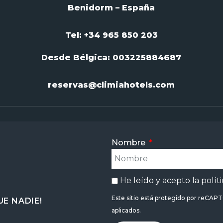
Benidorm – España
Tel: +34 965 850 203
Desde Bélgica:
003225884687
reservas@climiahotels.com
Nombre
He leído y acepto la
polít
Este sitio está protegido por reCAP
E NADIE!
aplicados.