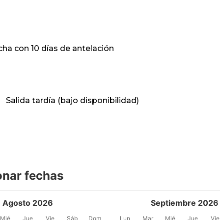
cha con 10 días de antelación
Salida tardía (bajo disponibilidad)
onar fechas
Agosto 2026
Septiembre 2026
Mié
Jue
Vie
Sáb
Dom
Lun
Mar
Mié
Jue
Vie