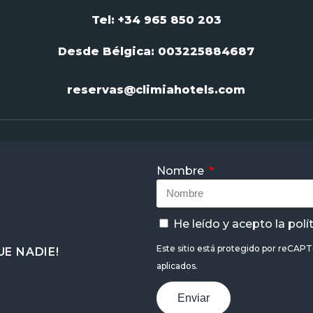
Tel: +34 965 850 203
Desde Bélgica:
003225884687
reservas@climiahotels.com
Nombre
He leído y acepto la
polí
Este sitio está protegido por reCAP
E NADIE!
aplicados.
Enviar