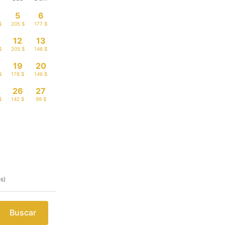
5
6
$
205 $
177 $
12
13
$
205 $
146 $
19
20
$
178 $
146 $
26
27
$
142 $
99 $
s)
Buscar