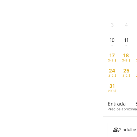
3
4
-
-
10
11
-
-
17
18
348 $
348 $
24
25
312 $
312 $
31
209 $
Entrada
—
Precios aproxima
2 adulto