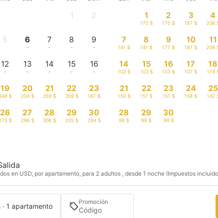
1
2
1
2
3
4
-
-
170 $
170 $
187 $
206 
5
6
7
8
9
7
8
9
10
11
-
-
-
-
-
141 $
141 $
177 $
187 $
206 
12
13
14
15
16
14
15
16
17
18
-
-
-
-
-
102 $
103 $
103 $
107 $
178 
19
20
21
22
23
21
22
23
24
25
348 $
204 $
359 $
359 $
187 $
150 $
151 $
151 $
158 $
142 
26
27
28
29
30
28
29
30
275 $
296 $
306 $
335 $
294 $
99 $
99 $
99 $
Salida
dos en USD, por apartamento, para 2 adultos , desde 1 noche (Impuestos incluido
Promoción
s · 1 apartamento