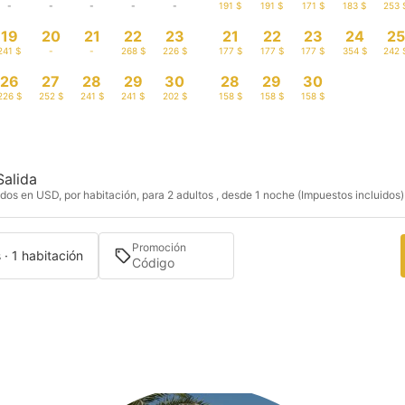
-
-
-
-
-
191 $
191 $
171 $
183 $
253 
19
20
21
22
23
21
22
23
24
25
241 $
-
-
268 $
226 $
177 $
177 $
177 $
354 $
242 
26
27
28
29
30
28
29
30
226 $
252 $
241 $
241 $
202 $
158 $
158 $
158 $
Salida
dos en USD, por habitación, para 2 adultos , desde 1 noche (Impuestos incluidos)
Promoción
 · 1 habitación