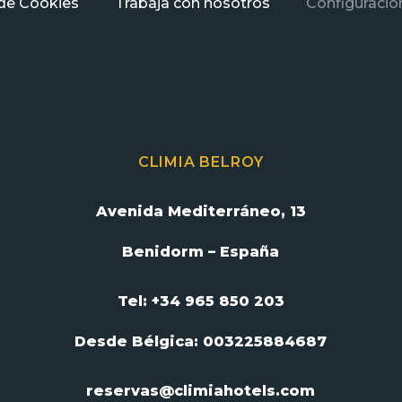
 de Cookies
Trabaja con nosotros
Configuració
CLIMIA BELROY
Avenida Mediterráneo, 13
Benidorm – España
Tel: +34 965 850 203
Desde Bélgica:
003225884687
reservas@climiahotels.com