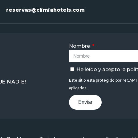
reservas@climiahotels.com
Nombre
He leído y acepto la
polí
Este sitio está protegido por reCAP
E NADIE!
aplicados.
Enviar