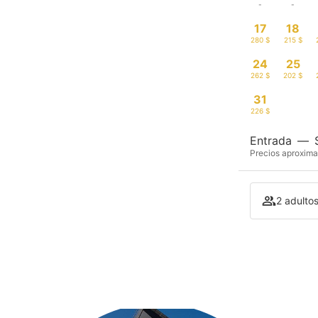
-
-
17
18
280 $
215 $
24
25
262 $
202 $
31
226 $
Entrada
—
Precios aproxima
2 adultos