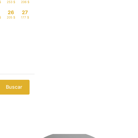
$
253 $
206 $
26
27
$
205 $
177 $
Buscar