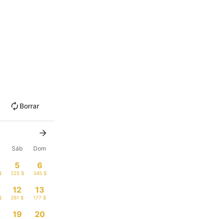
Borrar
Sáb
Dom
5
6
$
225 $
345 $
12
13
$
261 $
177 $
19
20