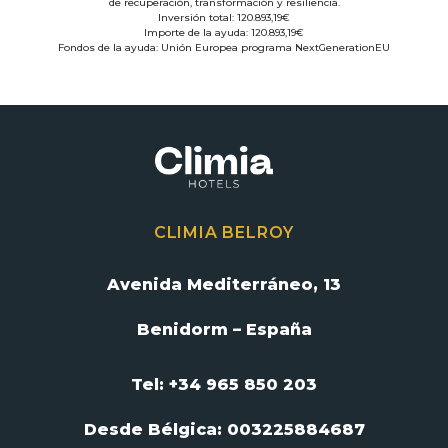
de recuperación, transformación y resiliencia.
Inversión total: 120.893,19€
Importe de la ayuda: 120.893,19€
Fondos de la ayuda: Unión Europea programa NextGenerationEU
CLIMIA BELROY
Avenida Mediterráneo, 13
Benidorm – España
Tel: +34 965 850 203
Desde Bélgica:
003225884687