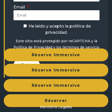
Email
He leído y acepto la
política de
privacidad
.
Este sitio está protegido por reCAPTCHA y la
Política de Privacidad
y
los términos de servicio
aplicados.
Réserve Immersive
Enviar
Réserve Immersive
Réserve Immersive
Politique de confidentialité
Réserver
Mentions Legales