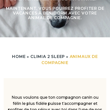
MAINTENANT, VOUS POURREZ PROFITER DE
VACANCES À BENIDORM AVEC VOTRE
ANIMAL DE COMPAGNIE.
HOME
»
CLIMIA 2 SLEEP
»
ANIMAUX DE
COMPAGNIE
Nous voulons que ton compagnon canin ou
félin le plus fidèle puisse t’accompagner et
profiter de ton séjour avec toi dans l’une de nos