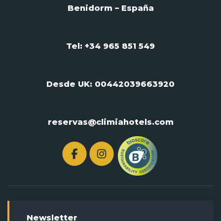
Benidorm – España
Tel: +34 965 851 549
Desde UK:
00442039663920
reservas@climiahotels.com
Newsletter