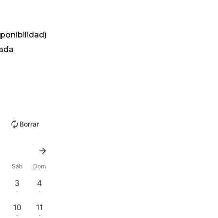
sponibilidad)
gada
Borrar
Sáb
Dom
3
4
-
-
10
11
-
-