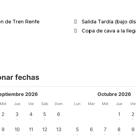
ón de Tren Renfe
Salida Tardía (bajo di
Copa de cava a la lle
onar fechas
eptiembre 2026
Octubre 2026
Mié
Jue
Vie
Sáb
Dom
Lun
Mar
Mié
Jue
Vie
2
3
4
5
6
1
2
-
-
-
-
-
-
-
9
10
11
12
13
5
6
7
8
9
-
-
-
-
-
-
-
-
-
-