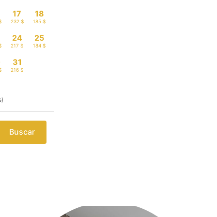
17
18
$
232 $
185 $
3
24
25
$
217 $
184 $
0
31
$
216 $
s)
Buscar