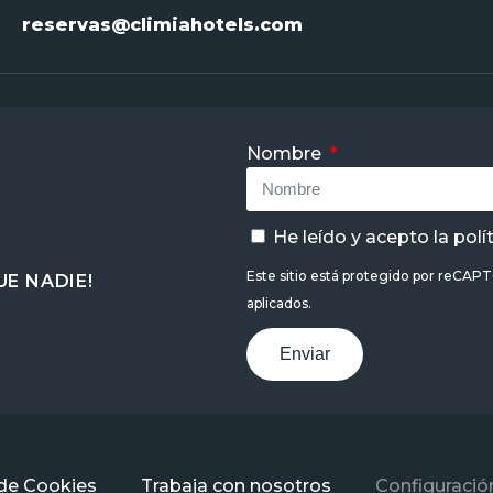
reservas@climiahotels.com
Nombre
He leído y acepto la
polí
Este sitio está protegido por reCAP
E NADIE!
aplicados.
Enviar
 de Cookies
Trabaja con nosotros
Configuració