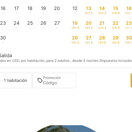
16
17
18
19
20
12
13
14
15
16
-
-
-
-
-
-
203 $
203 $
209 $
232 
23
24
25
26
27
19
20
21
22
2
-
-
-
-
-
183 $
183 $
200 $
205 $
217 
30
26
27
28
29
3
-
184 $
184 $
184 $
184 $
209 
Salida
dos en USD, por habitación, para 2 adultos , desde 4 noches (Impuestos incluido
Promoción
 · 1 habitación