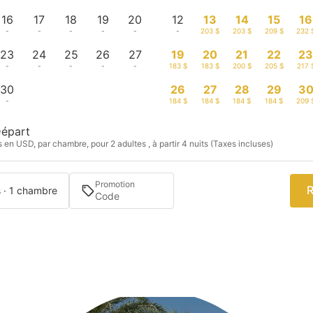
16
17
18
19
20
12
13
14
15
16
-
-
-
-
-
-
203 $
203 $
209 $
232 
23
24
25
26
27
19
20
21
22
2
-
-
-
-
-
183 $
183 $
200 $
205 $
217 
30
26
27
28
29
3
-
184 $
184 $
184 $
184 $
209 
épart
s en USD, par chambre, pour 2 adultes , à partir 4 nuits (Taxes incluses)
Promotion
R
s · 1 chambre