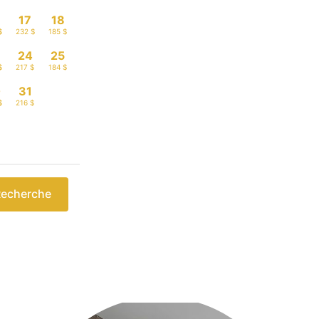
17
18
$
232 $
185 $
3
24
25
$
217 $
184 $
0
31
$
216 $
echerche