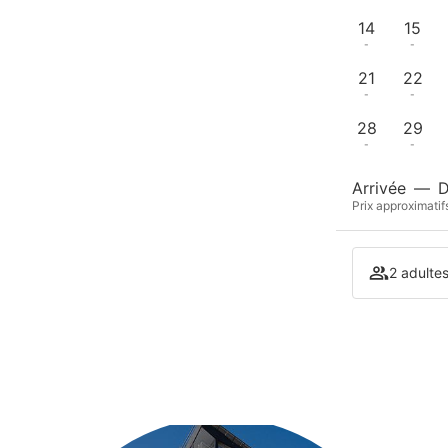
14
15
-
-
21
22
-
-
28
29
-
-
Arrivée
—
D
Prix approximatif
2 adulte