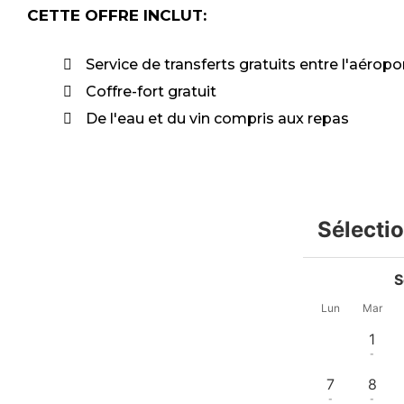
CETTE OFFRE INCLUT:
Service de transferts gratuits entre l'aéropo
Coffre-fort gratuit
De l'eau et du vin compris aux repas
Sélecti
S
Lun
Mar
1
-
7
8
-
-