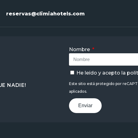
reservas@climiahotels.com
Nombre
He leído y acepto la
polí
Este sitio está protegido por reCAP
E NADIE!
aplicados.
Enviar