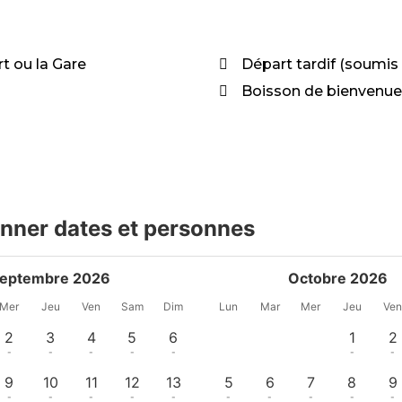
rt ou la Gare
Départ tardif (soumis 
Boisson de bienvenue
onner dates et personnes
eptembre 2026
Octobre 2026
Mer
Jeu
Ven
Sam
Dim
Lun
Mar
Mer
Jeu
Ve
2
3
4
5
6
1
2
-
-
-
-
-
-
-
9
10
11
12
13
5
6
7
8
9
-
-
-
-
-
-
-
-
-
-