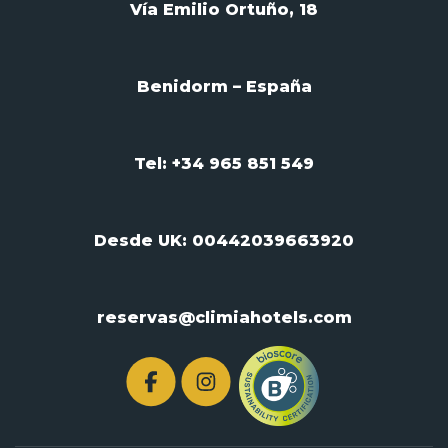
Vía Emilio Ortuño, 18
Benidorm – España
Tel: +34 965 851 549
Desde UK:
00442039663920
reservas@climiahotels.com