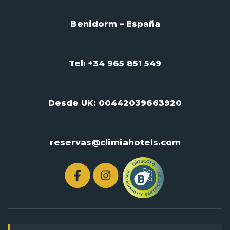
Benidorm – España
Tel: +34 965 851 549
Desde UK:
00442039663920
reservas@climiahotels.com