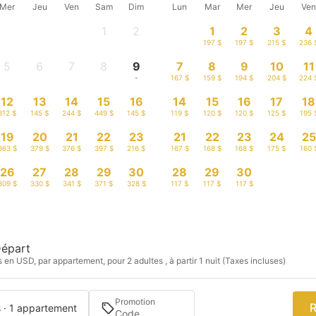
Mer
Jeu
Ven
Sam
Dim
Lun
Mar
Mer
Jeu
Ve
1
2
1
2
3
4
-
-
197 $
197 $
215 $
236 
5
6
7
8
9
7
8
9
10
11
-
-
-
-
-
167 $
159 $
194 $
204 $
224 
12
13
14
15
16
14
15
16
17
18
312 $
145 $
244 $
449 $
145 $
119 $
120 $
120 $
125 $
195 
19
20
21
22
23
21
22
23
24
25
363 $
379 $
376 $
397 $
216 $
167 $
168 $
168 $
175 $
160 
26
27
28
29
30
28
29
30
309 $
330 $
341 $
371 $
328 $
117 $
117 $
117 $
épart
s en USD, par appartement, pour 2 adultes , à partir 1 nuit (Taxes incluses)
Promotion
R
s · 1 appartement