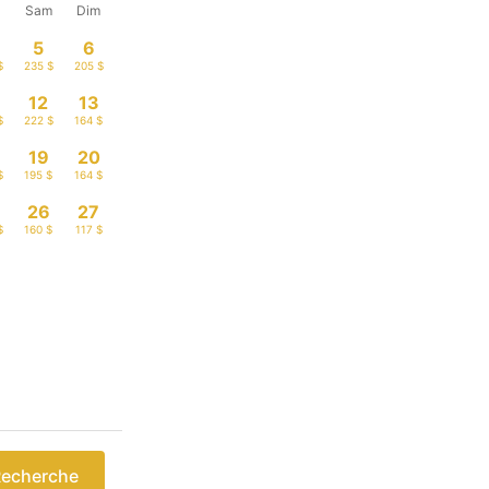
n
Sam
Dim
5
6
$
235 $
205 $
12
13
$
222 $
164 $
19
20
$
195 $
164 $
26
27
$
160 $
117 $
echerche