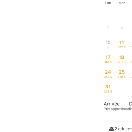
Lun
Mar
3
4
-
-
10
11
-
312 $
17
18
401 $
401 $
24
25
348 $
348 $
31
238 $
Arrivée
—
D
Prix approximatif
2 adulte